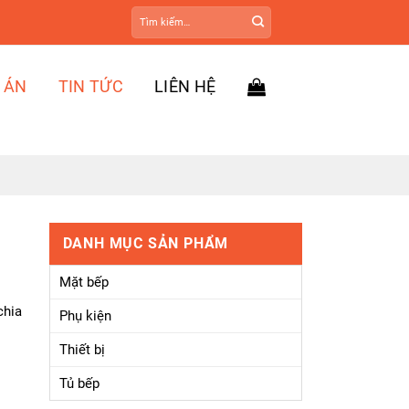
Tìm
kiếm:
 ÁN
TIN TỨC
LIÊN HỆ
DANH MỤC SẢN PHẨM
Mặt bếp
chia
Phụ kiện
Thiết bị
Tủ bếp