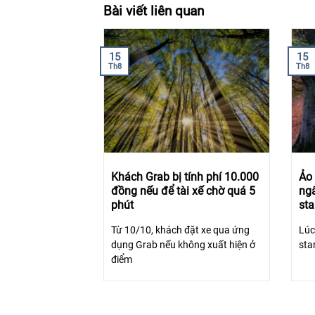
Bài viết liên quan
15
15
Th8
Th8
Khách Grab bị tính phí 10.000
Ảo 
đồng nếu để tài xế chờ quá 5
ngâ
phút
sta
Từ 10/10, khách đặt xe qua ứng
Lúc
dụng Grab nếu không xuất hiện ở
sta
điểm