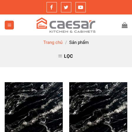
Skip
to
content
Trang chủ
/
Sản phẩm
LỌC